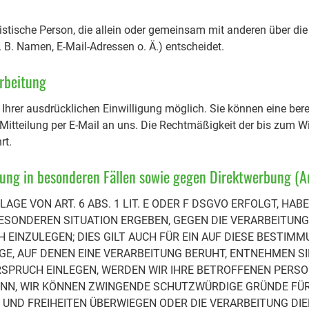
juristische Person, die allein oder gemeinsam mit anderen über di
B. Namen, E-Mail-Adressen o. Ä.) entscheidet.
arbeitung
hrer ausdrücklichen Einwilligung möglich. Sie können eine bereit
 Mitteilung per E-Mail an uns. Die Rechtmäßigkeit der bis zum Wi
rt.
ung in besonderen Fällen sowie gegen Direktwerbung (A
E VON ART. 6 ABS. 1 LIT. E ODER F DSGVO ERFOLGT, HABE
 BESONDEREN SITUATION ERGEBEN, GEGEN DIE VERARBEITUNG
EINZULEGEN; DIES GILT AUCH FÜR EIN AUF DIESE BESTI
GE, AUF DENEN EINE VERARBEITUNG BERUHT, ENTNEHMEN SI
SPRUCH EINLEGEN, WERDEN WIR IHRE BETROFFENEN PER
DENN, WIR KÖNNEN ZWINGENDE SCHUTZWÜRDIGE GRÜNDE FÜR
E UND FREIHEITEN ÜBERWIEGEN ODER DIE VERARBEITUNG DI