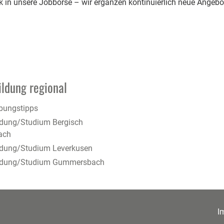
k in unsere Jobbörse – wir ergänzen kontinuierlich neue Angebo
ildung regional
bungstipps
ldung/Studium Bergisch
ach
ldung/Studium Leverkusen
ldung/Studium Gummersbach
I