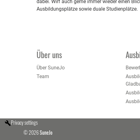
dabei. Wirf auch gerne immer wieder einen Blic
Ausbildungsplätze sowie duale Studienplätze.
Über uns
Ausb
Über SuneJo
Bewer
Team
Ausbi
Gladb
Ausbi
Ausbi
Privacy settings
© 2026
SuneJo