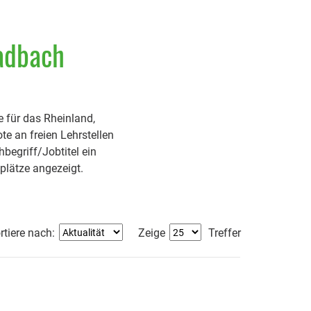
ladbach
 für das Rheinland,
e an freien Lehrstellen
egriff/Jobtitel ein
plätze angezeigt.
rtiere nach:
Zeige
Treffer