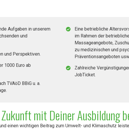
ende Aufgaben in unserem
Eine betriebliche Altersvo
achsenden und
im Rahmen der betrieblich
Massageangebote, Zuschus
zu medizinischen und psy
en und Perspektiven.
Präventionsangeboten usw.
er 1000 Euro ab
Zahlreiche Vergünstigunge
JobTicket.
nach TVAöD BBiG u. a.
age.
 Zukunft mit Deiner Ausbildung be
n und einen wichtigen Beitrag zum Umwelt- und Klimaschutz leist