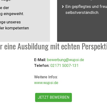
Ein gepflegtes und freu
e der
selbstverständlich.
g eingeweiht.
wege unseres
der kompetenten
ür eine Ausbildung mit echten Perspekt
E-Mail:
bewerbung@wupsi.de
Telefon:
02171 5007-131
Weitere Infos:
www.wupsi.de
JETZT BEWERBEN