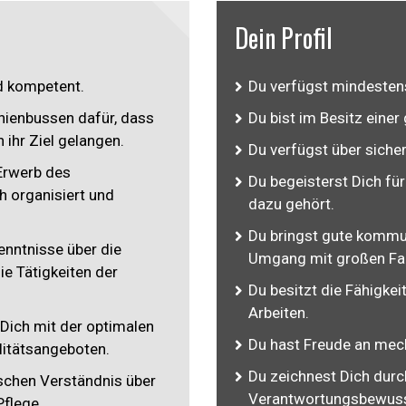
Dein Profil
d kompetent.
Du verfügst mindesten
nienbussen dafür, dass
Du bist im Besitz einer
 ihr Ziel gelangen.
Du verfügst über siche
 Erwerb des
Du begeisterst Dich fü
h organisiert und
dazu gehört.
Du bringst gute kommu
enntnisse über die
Umgang mit großen Fa
ie Tätigkeiten der
Du besitzt die Fähigkei
Arbeiten.
 Dich mit der optimalen
Du hast Freude an mec
litätsangeboten.
Du zeichnest Dich dur
ischen Verständnis über
Verantwortungsbewuss
Pflege.